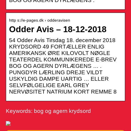
BOG OG AGERN DYRLÆGENS .
http s://e-pages.dk › odderavisen
Odder Avis – 18-12-2018
54 Odder Avis Tirsdag 18. december 2018
KRYDSORD 49 FORTÆLLER ENLIG
AMERIKANSK ØRE KILOVOLT NØGLE
TEATERDEL KOMMUNIKEREDE E-BREV
BOG OG AGERN DYRLÆGENS … .
PUNGDYR LÆRLING DREJE VILDT
USKYLDIG DAMPE UARTIG … ELLER
SELVFØLGELIGE EARL GREY
NERVØSITET NATRIUM KORT REMME 8
Keywords: bog og agern krydsord