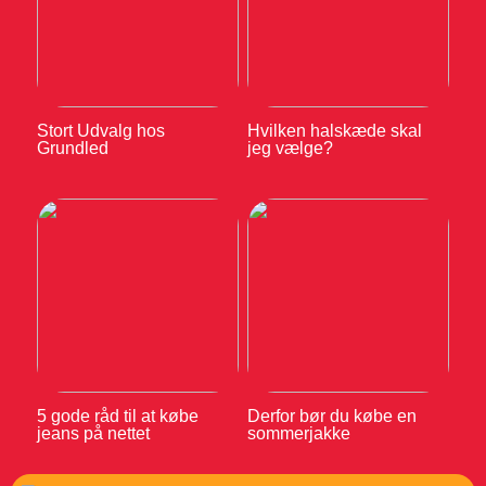
Stort Udvalg hos
Hvilken halskæde skal
Grundled
jeg vælge?
5 gode råd til at købe
Derfor bør du købe en
jeans på nettet
sommerjakke