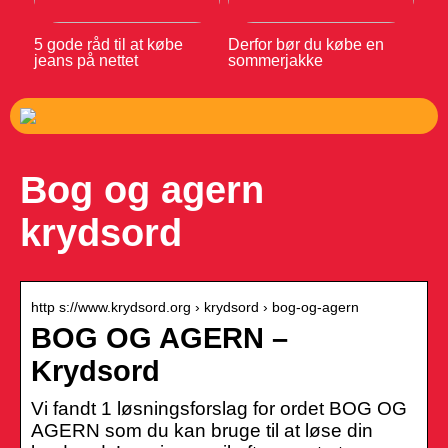
5 gode råd til at købe
Derfor bør du købe en
jeans på nettet
sommerjakke
Bog og agern
krydsord
http s://www.krydsord.org › krydsord › bog-og-agern
BOG OG AGERN –
Krydsord
Vi fandt 1 løsningsforslag for ordet BOG OG
AGERN som du kan bruge til at løse din