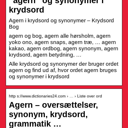
“agern” og synonymer i
krydsord
Agern i krydsord og synonymer – Krydsord
Bog
agern og bog, agern alle hørsholm, agern
yoko ono, agern snaps, agern træ, … agern
kakao, agern ordbog, agern synonym, agern
krydsord, agern betydning, …
Alle krydsord og synonymer der bruger ordet
agern og find ud af, hvor ordet agern bruges
og synonymer i krydsord
http s://www.dictionaries24.com › … › Liste over ord
Agern – oversættelser,
synonym, krydsord,
grammatik …