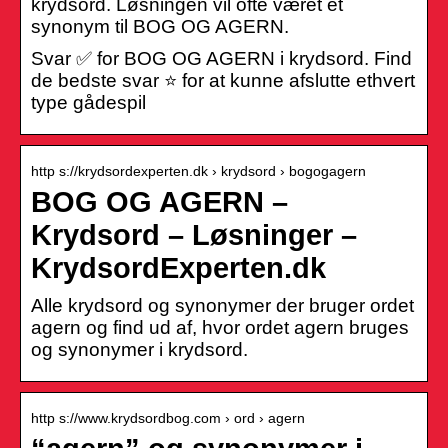
krydsord. Løsningen vil ofte været et
synonym til BOG OG AGERN.
Svar ✅ for BOG OG AGERN i krydsord. Find
de bedste svar ⭐ for at kunne afslutte ethvert
type gådespil
http s://krydsordexperten.dk › krydsord › bogogagern
BOG OG AGERN –
Krydsord – Løsninger –
KrydsordExperten.dk
Alle krydsord og synonymer der bruger ordet
agern og find ud af, hvor ordet agern bruges
og synonymer i krydsord.
http s://www.krydsordbog.com › ord › agern