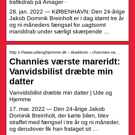
trafikdrab på Amager ·
28. jan. 2022 — KØBENHAVN: Den 24-årige
Jakob Dominik Breinholt er i dag idømt tre år
og ni måneders fængsel for uagtsomt
manddrab under særligt skærpende …
http s://www.udeoghjemme.dk › skaebner › channies-va…
Channies værste mareridt:
Vanvidsbilist dræbte min
datter
Vanvidsbilist dræbte min datter | Ude og
Hjemme
17. mar. 2022 — Den 24-årige Jakob
Dominik Breinholt, der kørte bilen, blev
straffet med fængsel i tre år og ni måneder,
og derudover fik han frataget sit …