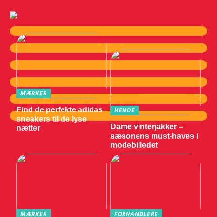
MÆRKER
Find de perfekte adidas
HENDE
sneakers til de lyse
Dame vinterjakker –
nætter
sæsonens must-haves i
modebilledet
MÆRKER
FORHANDLERE