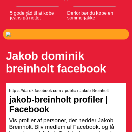
5 gode råd til at købe
Derfor bør du købe en
jeans på nettet
sommerjakke
Jakob dominik
breinholt facebook
http s://da-dk.facebook.com › public › Jakob-Breinholt
jakob-breinholt profiler |
Facebook
Vis profiler af personer, der hedder Jakob
Breinholt. Bliv medlem af Facebook, og få