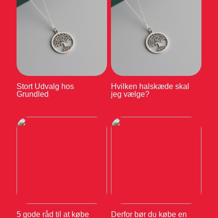
Stort Udvalg hos
Hvilken halskæde skal
Grundled
jeg vælge?
5 gode råd til at købe
Derfor bør du købe en