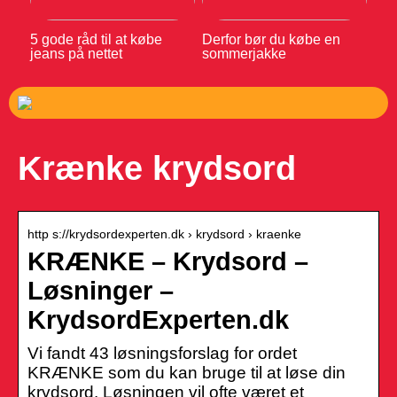
5 gode råd til at købe
Derfor bør du købe en
jeans på nettet
sommerjakke
Krænke krydsord
http s://krydsordexperten.dk › krydsord › kraenke
KRÆNKE – Krydsord –
Løsninger –
KrydsordExperten.dk
Vi fandt 43 løsningsforslag for ordet
KRÆNKE som du kan bruge til at løse din
krydsord. Løsningen vil ofte været et