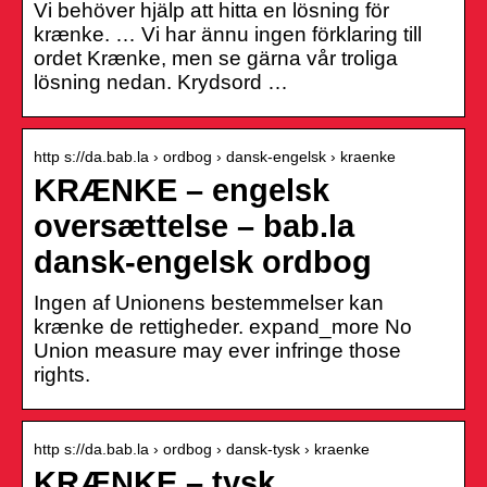
Vi behöver hjälp att hitta en lösning för
krænke. … Vi har ännu ingen förklaring till
ordet Krænke, men se gärna vår troliga
lösning nedan. Krydsord …
http s://da.bab.la › ordbog › dansk-engelsk › kraenke
KRÆNKE – engelsk
oversættelse – bab.la
dansk-engelsk ordbog
Ingen af Unionens bestemmelser kan
krænke de rettigheder. expand_more No
Union measure may ever infringe those
rights.
http s://da.bab.la › ordbog › dansk-tysk › kraenke
KRÆNKE – tysk