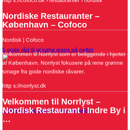
http s://cofoco.dk › restauranter › nordisk
Nordiske Restauranter –
København – Cofoco
Nordisk | Cofoco
5 gode råd til at købe jeans på nettet
Velkommen til Norrlyst som er beliggende i hjertet
af København. Norrlyst fokusere på rene grønne
smage fra gode nordiske råvarer.
http s://norrlyst.dk
Velkommen til Norrlyst –
Nordisk Restaurant i Indre By i
Derfor bør du købe en sommerjakke
…