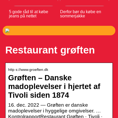
5 gode råd til at købe
Derfor bør du købe en
jeans på nettet
sommerjakke
Restaurant grøften
http s://www.groeften.dk
Grøften – Danske
madoplevelser i hjertet af
Tivoli siden 1874
16. dec. 2022 — Grøften er danske
madoplevelser i hyggelige omgivelser. …
KontrolrapportRestaurant Grøften · Tivoli ·