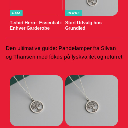
HAM
HENDE
T-shirt Herre: Essential i
Stort Udvalg hos
Enhver Garderobe
Grundled
Den ultimative guide: Pandelamper fra Silvan
og Thansen med fokus på lyskvalitet og returret