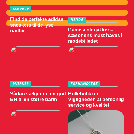
MÆRKER
Find de perfekte adidas
HENDE
sneakers til de lyse
Dame vinterjakker –
nætter
sæsonens must-haves i
modebilledet
MÆRKER
FORHANDLERE
Sådan vælger du en god
Brillebutikker:
BH til en større barm
Vigtigheden af personlig
service og kvalitet