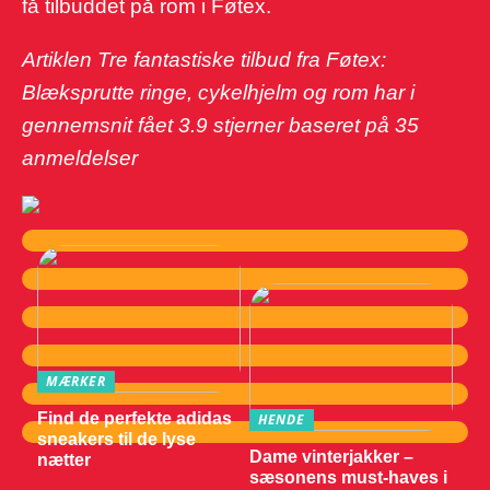
få tilbuddet på rom i Føtex.
Artiklen Tre fantastiske tilbud fra Føtex:
Blæksprutte ringe, cykelhjelm og rom har i
gennemsnit fået
3.9
stjerner baseret på
35
anmeldelser
MÆRKER
Find de perfekte adidas
HENDE
sneakers til de lyse
Dame vinterjakker –
nætter
sæsonens must-haves i