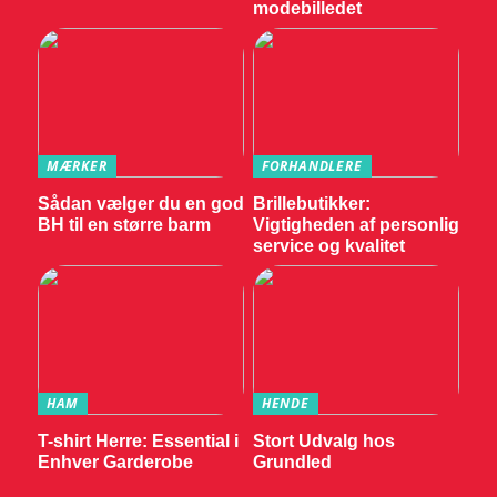
modebilledet
MÆRKER
FORHANDLERE
Sådan vælger du en god
Brillebutikker:
BH til en større barm
Vigtigheden af personlig
service og kvalitet
HAM
HENDE
T-shirt Herre: Essential i
Stort Udvalg hos
Enhver Garderobe
Grundled