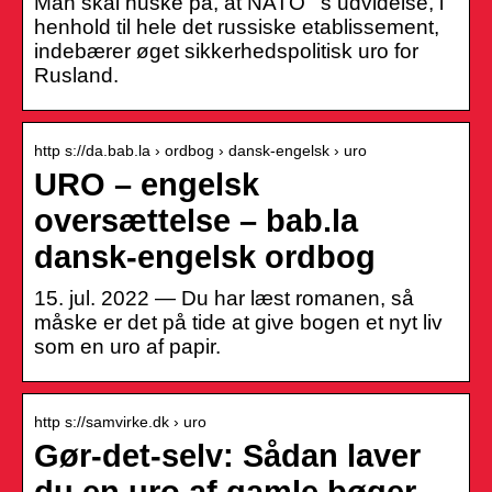
Man skal huske på, at NATO ‘ s udvidelse, i
henhold til hele det russiske etablissement,
indebærer øget sikkerhedspolitisk uro for
Rusland.
http s://da.bab.la › ordbog › dansk-engelsk › uro
URO – engelsk
oversættelse – bab.la
dansk-engelsk ordbog
15. jul. 2022 — Du har læst romanen, så
måske er det på tide at give bogen et nyt liv
som en uro af papir.
http s://samvirke.dk › uro
Gør-det-selv: Sådan laver
du en uro af gamle bøger –